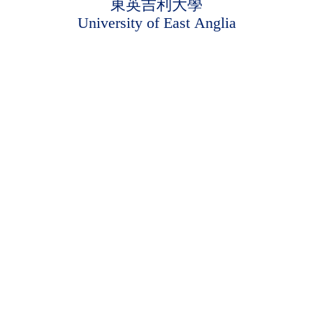
東英吉利大學
University of East Anglia
閱讀全文
閱
載入更多
© 2026 UKSTAR 英揚留學顧問公司 All Rights Reserved.